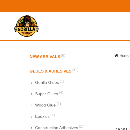
(8)
Home
NEW ARRIVALS
(11)
GLUES & ADHESIVES
(1)
Gorilla Glues
(4)
Super Glues
(1)
Wood Glue
(1)
Epoxies
(1)
Construction Adhesives
GORIL