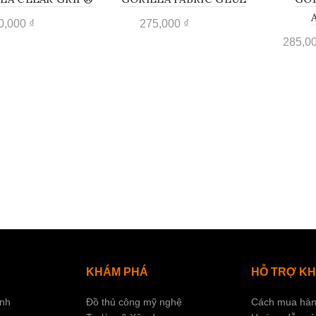
0,000
₫
275,000
₫
285,0
Select options
Select options
Sel
KHÁM PHÁ
HỖ TRỢ K
ính
Đồ thủ công mỹ nghệ
Cách mua hàn