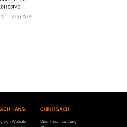
ADHESIVE
00
₫
–
375,000
₫
ect options
HÁCH HÀNG
CHÍNH SÁCH
g trên Website
Điều khoản sử dụng