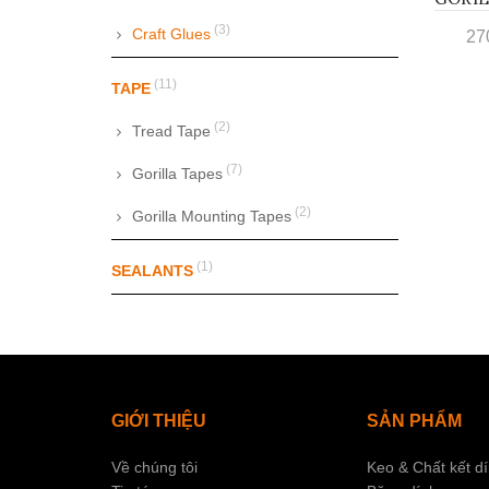
(3)
Craft Glues
27
(11)
TAPE
(2)
Tread Tape
(7)
Gorilla Tapes
(2)
Gorilla Mounting Tapes
(1)
SEALANTS
GIỚI THIỆU
SẢN PHẨM
Về chúng tôi
Keo & Chất kết d