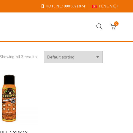
HOTLINE: 0905691974
TIẾNG VIỆT
0
Showing all 3 results
ILLA SPRAY