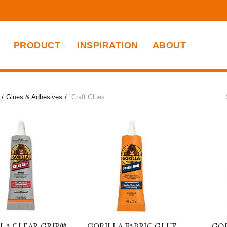
PRODUCT
INSPIRATION
ABOUT
Glues & Adhesives
Craft Glues
LA CLEAR GRIP®
GORILLA FABRIC GLUE
GOR