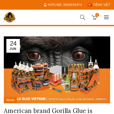
HOTLINE: 0905691974
TIẾNG VIỆT
0
24
JUN
News
American brand Gorilla Glue is