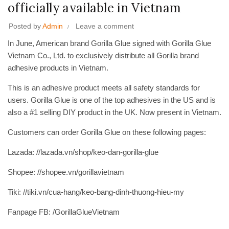
officially available in Vietnam
Posted by
Admin
Leave a comment
In June, American brand Gorilla Glue signed with Gorilla Glue
Vietnam Co., Ltd. to exclusively distribute all Gorilla brand
adhesive products in Vietnam.
This is an adhesive product meets all safety standards for
users. Gorilla Glue is one of the top adhesives in the US and is
also a #1 selling DIY product in the UK. Now present in Vietnam.
Customers can order Gorilla Glue on these following pages:
Lazada: //lazada.vn/shop/keo-dan-gorilla-glue
Shopee: //shopee.vn/gorillavietnam
Tiki: //tiki.vn/cua-hang/keo-bang-dinh-thuong-hieu-my
Fanpage FB: /GorillaGlueVietnam