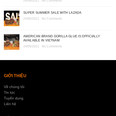
24/06/2021
No Comments
SUPER SUMMER SALE WITH LAZADA
24/06/2021
No Comments
AMERICAN BRAND GORILLA GLUE IS OFFICIALLY
AVAILABLE IN VIETNAM
24/06/2021
No Comments
GIỚI THIỆU
Về chúng tôi
Tin tức
Tuyển dụng
Liên hệ